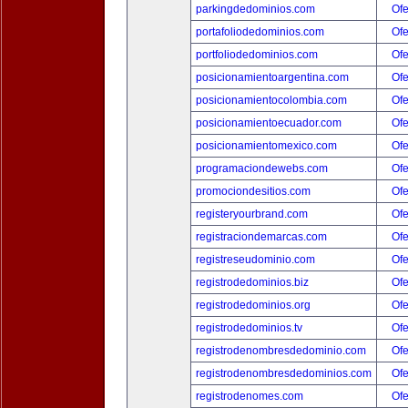
parkingdedominios.com
Ofe
portafoliodedominios.com
Ofe
portfoliodedominios.com
Ofe
posicionamientoargentina.com
Ofe
posicionamientocolombia.com
Ofe
posicionamientoecuador.com
Ofe
posicionamientomexico.com
Ofe
programaciondewebs.com
Ofe
promociondesitios.com
Ofe
registeryourbrand.com
Ofe
registraciondemarcas.com
Ofe
registreseudominio.com
Ofe
registrodedominios.biz
Ofe
registrodedominios.org
Ofe
registrodedominios.tv
Ofe
registrodenombresdedominio.com
Ofe
registrodenombresdedominios.com
Ofe
registrodenomes.com
Ofe