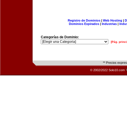
Registro de Dominios
|
Web Hosting
|
D
Dominios Expirados
|
Industrias
|
Indu
Categorías de Dominio:
[Pág. princi
** Precios expre
© 2002/2022 Solo10.com