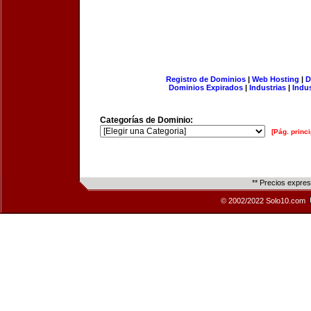
Registro de Dominios
|
Web Hosting
|
D
Dominios Expirados
|
Industrias
|
Indu
Categorías de Dominio:
[Pág. princi
** Precios expre
© 2002/2022 Solo10.com