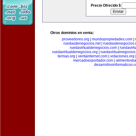
Precio Ofrecido $
Otros dominios en venta:
proveedores.org
|
mundopropiedades.com
|
ruedasdenegocios.net
|
ruedasdenegocios.
ruedavirtualdenegocios.com
|
ruedavirt
ruedavirtualdenegocios.org
|
ruedavirtualnegocios
termas.org
|
ventainternet.com
|
votaciones.org
mercadoexportador.com
|
alimentosb
desarrollosinformaticos.