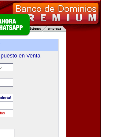
g
 puesto en Venta
G
oferta!
tas