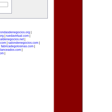
rondasdenegocios.org
|
org
|
ruedavirtual.com
|
ualdenegocios.net
|
.com
|
salondenegocios.com
|
|
fabricadegolosinas.com
|
alanceados.com
|
com
|