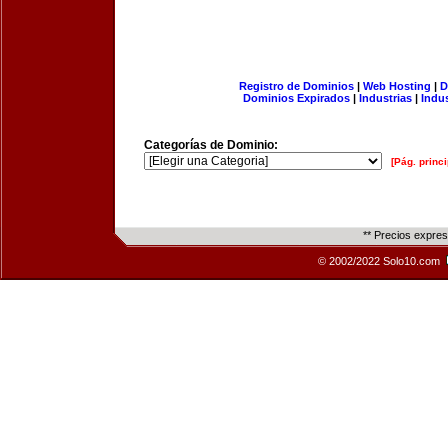
Registro de Dominios
|
Web Hosting
|
D
Dominios Expirados
|
Industrias
|
Indu
Categorías de Dominio:
[Pág. princi
** Precios expre
© 2002/2022 Solo10.com