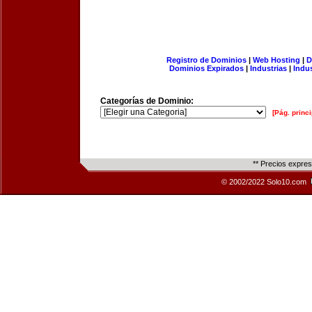
Registro de Dominios
|
Web Hosting
|
D
Dominios Expirados
|
Industrias
|
Indu
Categorías de Dominio:
[Pág. princi
** Precios expre
© 2002/2022 Solo10.com