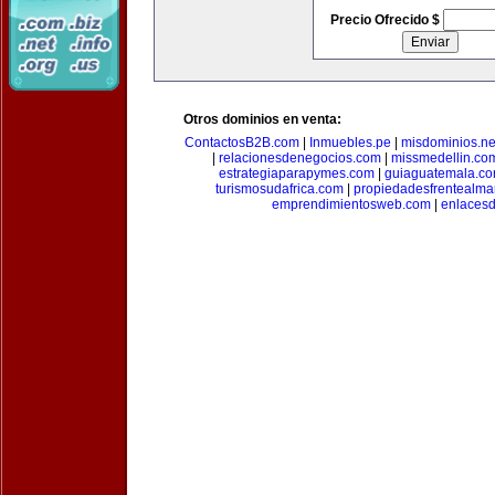
Precio Ofrecido $
Otros dominios en venta:
ContactosB2B.com
|
Inmuebles.pe
|
misdominios.ne
|
relacionesdenegocios.com
|
missmedellin.co
estrategiaparapymes.com
|
guiaguatemala.c
turismosudafrica.com
|
propiedadesfrentealma
emprendimientosweb.com
|
enlaces