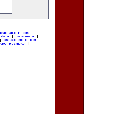
clubdeapuestas.com
|
aela.com
|
guiaparana.com
|
|
rodadasdenegocios.com
|
foroempresario.com
|