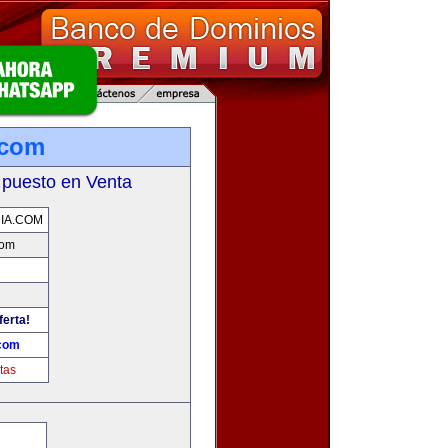
.com
 puesto en Venta
IA.COM
com
ferta!
.com
tas