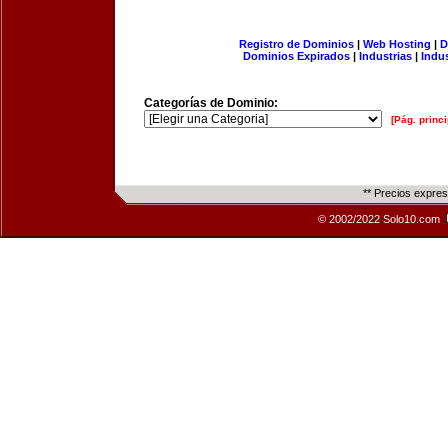
Registro de Dominios
|
Web Hosting
|
D
Dominios Expirados
|
Industrias
|
Indu
Categorías de Dominio:
[Pág. princi
** Precios expre
© 2002/2022 Solo10.com