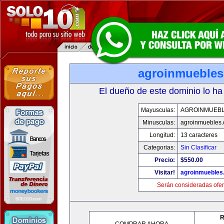
agroinmueble
El dueño de este dominio lo ha
Mayusculas:
AGROINMUEB
Minusculas:
agroinmuebles
Longitud:
13 caracteres
Categorias:
Sin Clasificar
Precio:
$550.00
Visitar!
agroinmuebles
Serán consideradas ofer
R