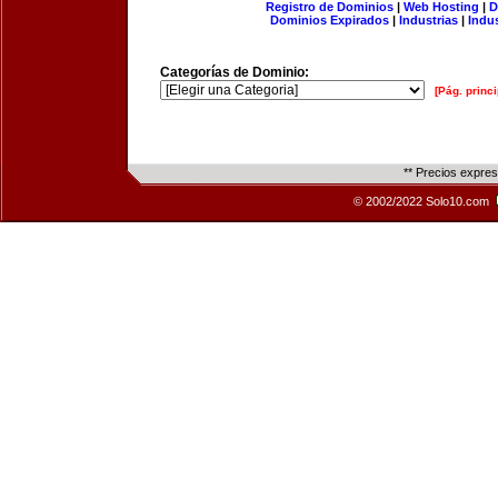
Registro de Dominios
|
Web Hosting
|
D
Dominios Expirados
|
Industrias
|
Indu
Categorías de Dominio:
[Pág. princi
** Precios expre
© 2002/2022 Solo10.com