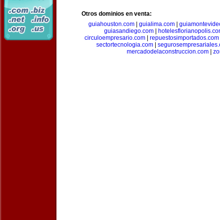
Otros dominios en venta:
guiahouston.com
|
guialima.com
|
guiamontevide
guiasandiego.com
|
hotelesflorianopolis.c
circuloempresario.com
|
repuestosimportados.com
sectortecnologia.com
|
segurosempresariales
mercadodelaconstruccion.com
|
zo