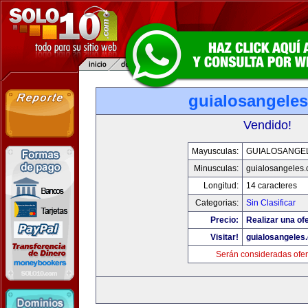
guialosangele
Vendido!
Mayusculas:
GUIALOSANGE
Minusculas:
guialosangeles
Longitud:
14 caracteres
Categorias:
Sin Clasificar
Precio:
Realizar una ofe
Visitar!
guialosangeles
Serán consideradas ofer