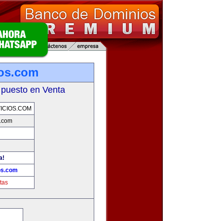
ios.com
 puesto en Venta
ICIOS.COM
s.com
a!
os.com
tas