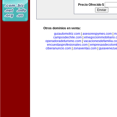
Precio Ofrecido $
Otros dominios en venta:
guiautomotriz.com
|
asesorespymes.com
|
m
camposdechile.com
|
elnegocioinmobiliario
operadoradeturismo.com
|
vacacionesdefamilia.c
encuestasprofesionales.com
|
empresasdecolom
ciberanuncio.com
|
zonaventas.com
|
guiavenezue