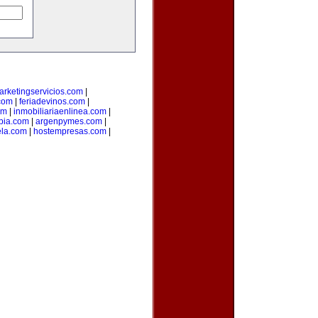
arketingservicios.com
|
.com
|
feriadevinos.com
|
om
|
inmobiliariaenlinea.com
|
bia.com
|
argenpymes.com
|
la.com
|
hostempresas.com
|