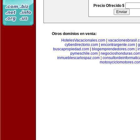
Precio Ofrecido $
Otros dominios en venta:
HotelesVacacionales.com
|
vacacionesbrasil.
cyberdirectorio.com
|
encontrargente.com
|
g
buscapropiedad.com
|
blogemprendedores.com
|
i
pymeschile.com
|
negocioshonduras.co
inmueblescarlospaz.com
|
consultordeinformati
motosyciclomotores.co