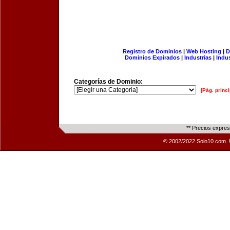
Registro de Dominios
|
Web Hosting
|
D
Dominios Expirados
|
Industrias
|
Indu
Categorías de Dominio:
[Pág. princi
** Precios expre
© 2002/2022 Solo10.com