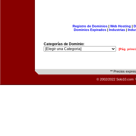
Registro de Dominios
|
Web Hosting
|
D
Dominios Expirados
|
Industrias
|
Indu
Categorías de Dominio:
[Pág. princi
** Precios expre
© 2002/2022 Solo10.com