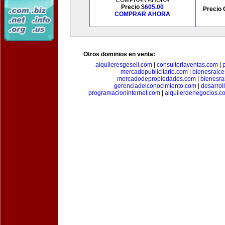
COMPRAR AHORA
Precio $
605.00
Precio 
COMPRAR AHORA
Otros dominios en venta:
alquileresgesell.com
|
consultoriaventas.com
|
mercadopublicitario.com
|
bienesraice
mercadodepropiedades.com
|
bienesra
gerenciadelconocimiento.com
|
desarrol
programacioninternet.com
|
alquilerdenegocios.c