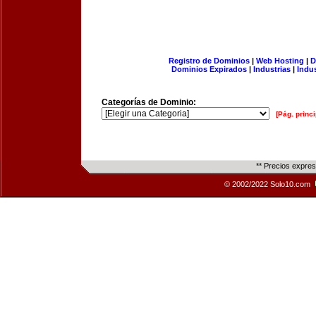
Registro de Dominios
|
Web Hosting
|
D
Dominios Expirados
|
Industrias
|
Indu
Categorías de Dominio:
[Pág. princi
** Precios expre
© 2002/2022 Solo10.com