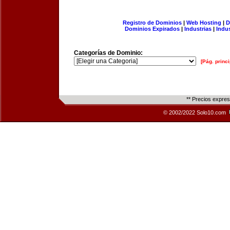
Registro de Dominios
|
Web Hosting
|
D
Dominios Expirados
|
Industrias
|
Indu
Categorías de Dominio:
[Pág. princi
** Precios expre
© 2002/2022 Solo10.com