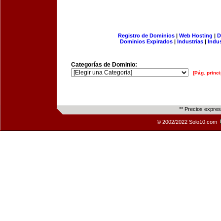
Registro de Dominios
|
Web Hosting
|
D
Dominios Expirados
|
Industrias
|
Indu
Categorías de Dominio:
[Pág. princi
** Precios expre
© 2002/2022 Solo10.com