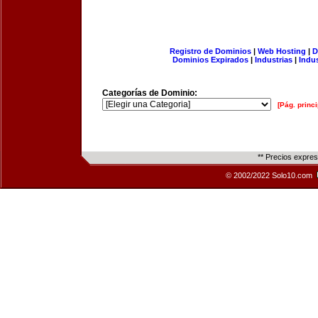
Registro de Dominios
|
Web Hosting
|
D
Dominios Expirados
|
Industrias
|
Indu
Categorías de Dominio:
[Pág. princi
** Precios expre
© 2002/2022 Solo10.com