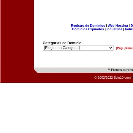
Registro de Dominios
|
Web Hosting
|
D
Dominios Expirados
|
Industrias
|
Indu
Categorías de Dominio:
[Pág. princi
** Precios expre
© 2002/2022 Solo10.com