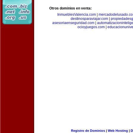
Otros dominios en venta:
InmueblesValencia.com
|
mercadodelusado.c
destinosparaviajar.com
|
propiedadesg
asesoriaenseguridad.com
|
automatizacionintelig
ocioyjuegos.com
|
educacionunive
Registro de Dominios
|
Web Hosting
|
D