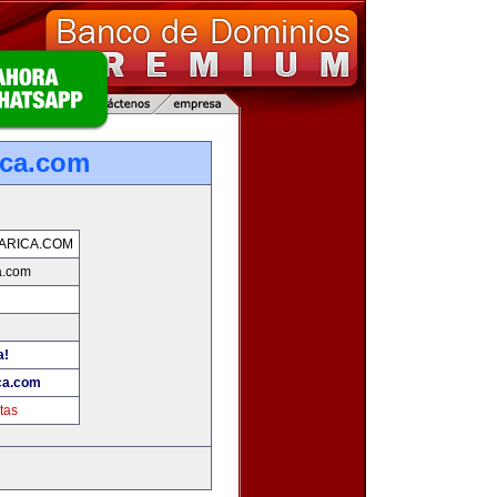
ica.com
ARICA.COM
a.com
a!
ca.com
tas