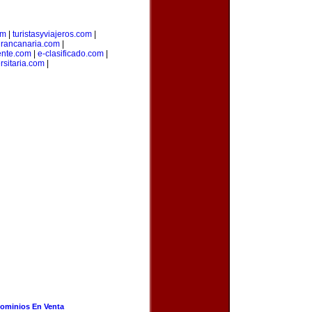
om
|
turistasyviajeros.com
|
rancanaria.com
|
ente.com
|
e-clasificado.com
|
rsitaria.com
|
ominios En Venta