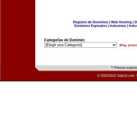
Registro de Dominios
|
Web Hosting
|
D
Dominios Expirados
|
Industrias
|
Indu
Categorías de Dominio:
[Pág. princi
** Precios expre
© 2002/2022 Solo10.com