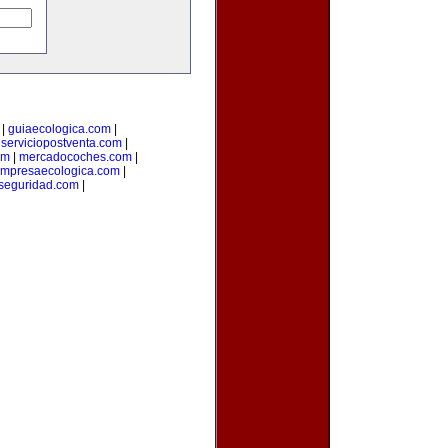
|
guiaecologica.com
|
|
serviciopostventa.com
|
om
|
mercadocoches.com
|
mpresaecologica.com
|
seguridad.com
|