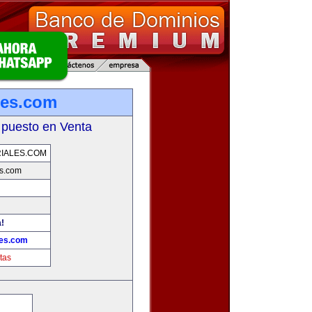
les.com
 puesto en Venta
IALES.COM
s.com
a!
les.com
tas