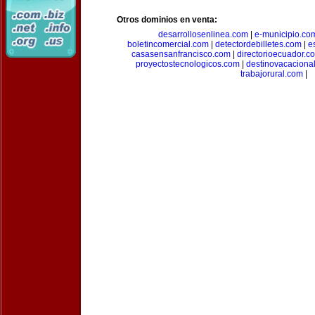
Otros dominios en venta:
desarrollosenlinea.com
|
e-municipio.co
boletincomercial.com
|
detectordebilletes.com
|
e
casasensanfrancisco.com
|
directorioecuador.c
proyectostecnologicos.com
|
destinovacaciona
trabajorural.com
|