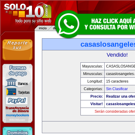
casaslosangele
Vendido!
Mayusculas:
CASASLOSANG
Minusculas:
casaslosangeles
Longitud:
15 caracteres
Categorias:
Sin Clasificar
Precio:
Realizar una ofer
Visitar!
casaslosangele
Serán consideradas ofer