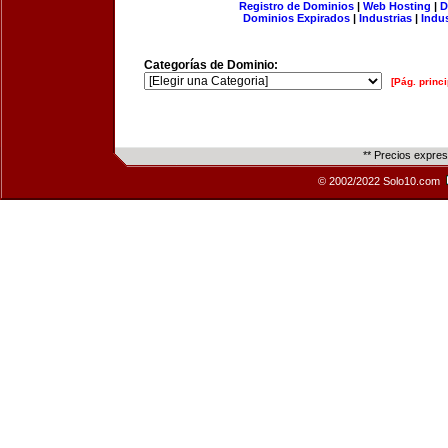
Registro de Dominios
|
Web Hosting
|
D
Dominios Expirados
|
Industrias
|
Indu
Categorías de Dominio:
[Pág. princi
** Precios expre
© 2002/2022 Solo10.com