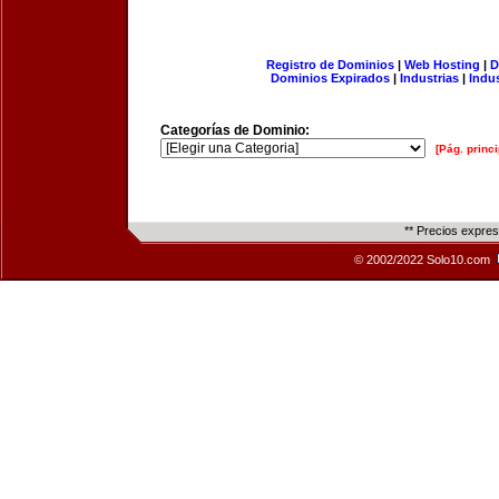
Registro de Dominios
|
Web Hosting
|
D
Dominios Expirados
|
Industrias
|
Indu
Categorías de Dominio:
[Pág. princi
** Precios expre
© 2002/2022 Solo10.com