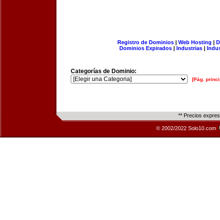
Registro de Dominios
|
Web Hosting
|
D
Dominios Expirados
|
Industrias
|
Indu
Categorías de Dominio:
[Pág. princi
** Precios expre
© 2002/2022 Solo10.com