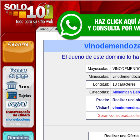
vinodemendoz
El dueño de este dominio lo ha
Mayusculas:
VINODEMEND
Minusculas:
vinodemendoza
Longitud:
13 caracteres
Categorias:
Alimentos y Beb
Precio:
Realizar una of
Visitar!
vinodemendoz
Serán consideradas ofer
Realizar una Oferta