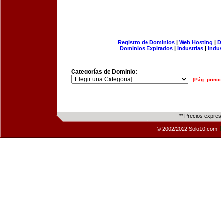
Registro de Dominios
|
Web Hosting
|
D
Dominios Expirados
|
Industrias
|
Indu
Categorías de Dominio:
[Pág. princi
** Precios expre
© 2002/2022 Solo10.com