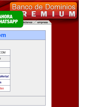
om
COM
m
oferta!
m
tas