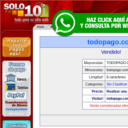
todopago.c
Vendido!
Mayusculas:
TODOPAGO.
Minusculas:
todopago.co
Longitud:
8 caracteres
Categorias:
Sin Clasificar
Precio:
Realizar una 
Visitar!
todopago.co
Serán consideradas ofer