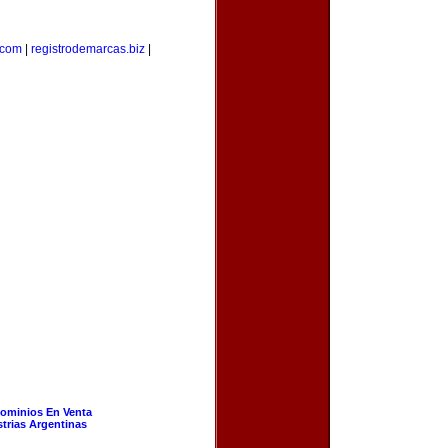
.com
|
registrodemarcas.biz
|
ominios En Venta
strias Argentinas