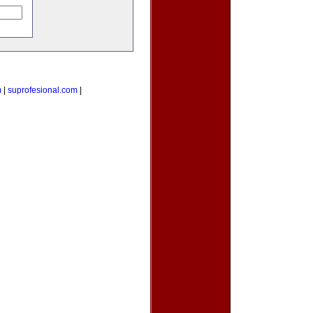
m
|
suprofesional.com
|