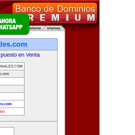
ales.com
 puesto en Venta
ANALES.COM
s.com
les.com
tas