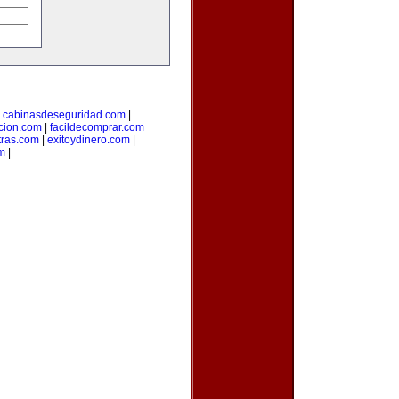
|
cabinasdeseguridad.com
|
icion.com
|
facildecomprar.com
tras.com
|
exitoydinero.com
|
om
|