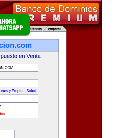
icion.com
 puesto en Venta
ON.COM
iones y Empleo
,
Salud
m
tas