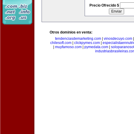
Precio Ofrecido $
Otros dominios en venta:
tendenciasdemarketing.com
|
vinosdecuyo.com
chilesoft.com
|
clickpymes.com
|
especialistaennutr
|
muyfamoso.com
|
pymedata.com
|
soloparanoso
industriasbrasileiras.c