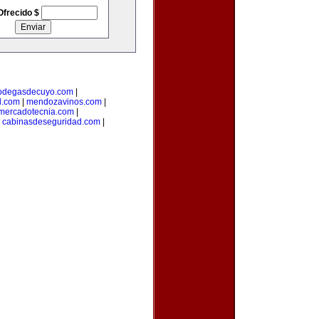
Ofrecido $
odegasdecuyo.com
|
l.com
|
mendozavinos.com
|
ymercadotecnia.com
|
|
cabinasdeseguridad.com
|