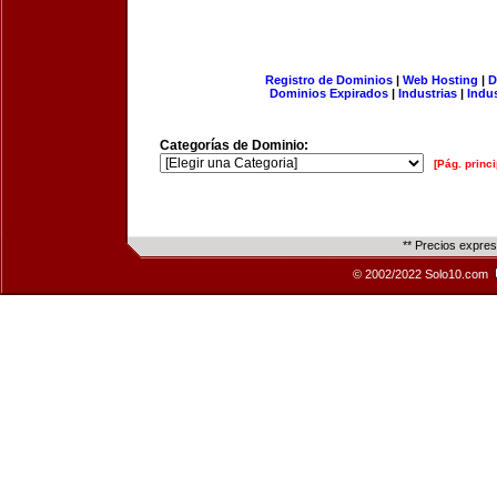
Registro de Dominios
|
Web Hosting
|
D
Dominios Expirados
|
Industrias
|
Indu
Categorías de Dominio:
[Pág. princi
** Precios expre
© 2002/2022 Solo10.com