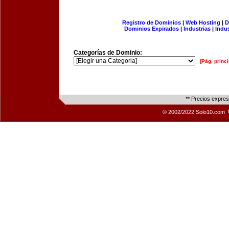
Registro de Dominios
|
Web Hosting
|
D
Dominios Expirados
|
Industrias
|
Indu
Categorías de Dominio:
[Pág. princi
** Precios expre
© 2002/2022 Solo10.com