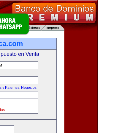
ca.com
 puesto en Venta
M
s y Patentes
,
Negocios
tas