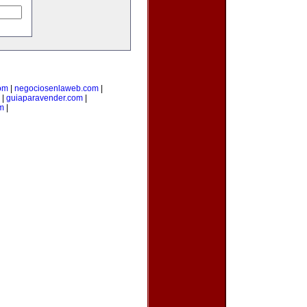
com
|
negociosenlaweb.com
|
|
guiaparavender.com
|
m
|