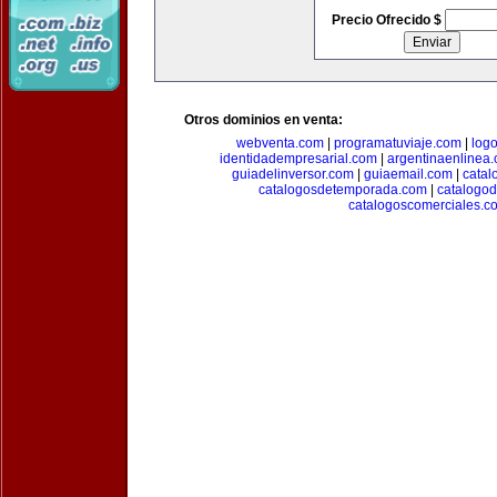
Precio Ofrecido $
Otros dominios en venta:
webventa.com
|
programatuviaje.com
|
log
identidadempresarial.com
|
argentinaenlinea
guiadelinversor.com
|
guiaemail.com
|
catal
catalogosdetemporada.com
|
catalogo
catalogoscomerciales.c