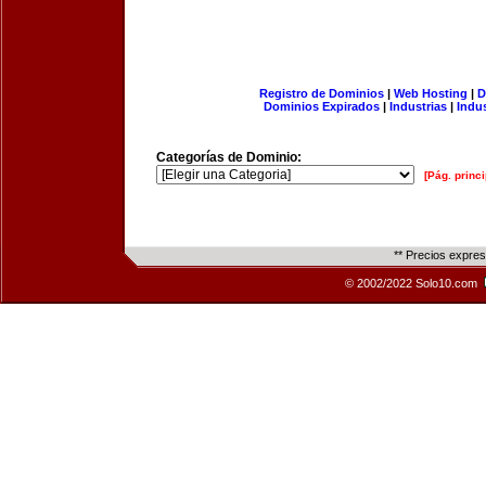
Registro de Dominios
|
Web Hosting
|
D
Dominios Expirados
|
Industrias
|
Indu
Categorías de Dominio:
[Pág. princi
** Precios expre
© 2002/2022 Solo10.com