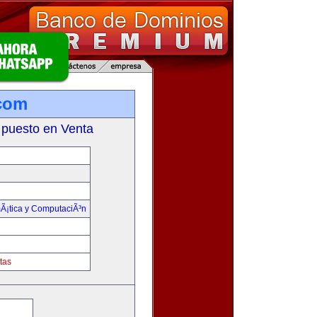
.com
 puesto en Venta
mÃ¡tica y ComputaciÃ³n
tas