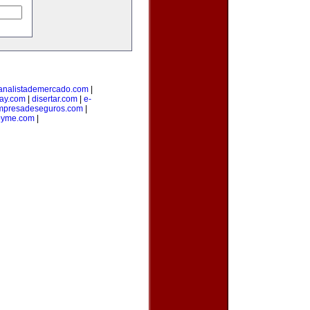
analistademercado.com
|
ay.com
|
disertar.com
|
e-
mpresadeseguros.com
|
pyme.com
|