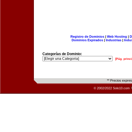
Registro de Dominios
|
Web Hosting
|
D
Dominios Expirados
|
Industrias
|
Indu
Categorías de Dominio:
[Pág. princi
** Precios expre
© 2002/2022 Solo10.com